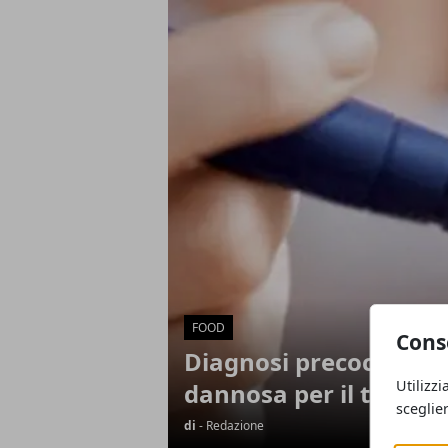
Articoli in Evidenza
FOOD
Cons
Diagnosi precoce del d
Utilizzi
dannosa per il tuo cu
sceglie
di
- Redazione