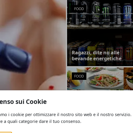
FOOD
Ragazzi, dite no alle
bevande energetiche
FOOD
enso sui Cookie
iabete di tipo 2
Le diete a basso contenut
di carboidrati aumentan
amo i cookie per ottimizzare il nostro sito web e il nostro servizio.
ore
il rischio di gravi difetti
re a quali categorie dare il tuo consenso.
alla nascita