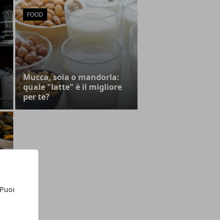
FOOD
Mucca, soia o mandorla:
quale "latte" è il migliore
per te?
o
o
 Puoi