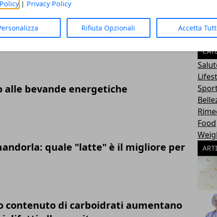
Policy
|
Privacy Policy
Personalizza
Rifiuta Opzionali
Accetta Tut
e del diabete di tipo 2 dannosa per il
CAT
Salut
Lifes
o alle bevande energetiche
Sport
Belle
Rimed
Food
Weig
andorla: quale "latte" è il migliore per
ART
so contenuto di carboidrati aumentano