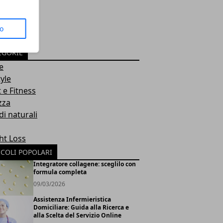
to
EGORIE
e
tyle
 e Fitness
zza
i naturali
ht Loss
ICOLI POPOLARI
Integratore collagene: sceglilo con
formula completa
09/03/2026
Assistenza Infermieristica
Domiciliare: Guida alla Ricerca e
alla Scelta del Servizio Online