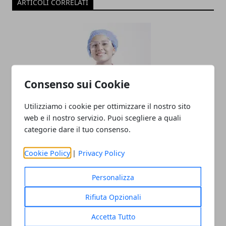
ARTICOLI CORRELATI
Consenso sui Cookie
Utilizziamo i cookie per ottimizzare il nostro sito
Assistenza Infermieristica Domiciliare:
web e il nostro servizio. Puoi scegliere a quali
Guida alla Ricerca e alla Scelta del
categorie dare il tuo consenso.
Servizio Online
Cookie Policy
|
Privacy Policy
26/04/2024
Personalizza
Rifiuta Opzionali
Accetta Tutto