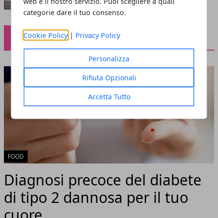
web e il nostro servizio. Puoi scegliere a quali
categorie dare il tuo consenso.
Cookie Policy
|
Privacy Policy
FOOD
Personalizza
Rifiuta Opzionali
Accetta Tutto
FOOD
Diagnosi precoce del diabete
di tipo 2 dannosa per il tuo
cuore