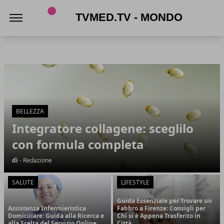
TVmed.tv - Mondo femminile
TVmed.tv - Mondo femminile
Articoli in Evidenza
BELLEZZA
Integratore collagene: sceglilo
con formula completa
di
- Redazione
SALUTE
LIFESTYLE
Guida Essenziale per Trovare un
Assistenza Infermieristica
Fabbro a Firenze: Consigli per
Domiciliare: Guida alla Ricerca e
Chi si è Appena Trasferito in
alla Scelta del Servizio Online
Città