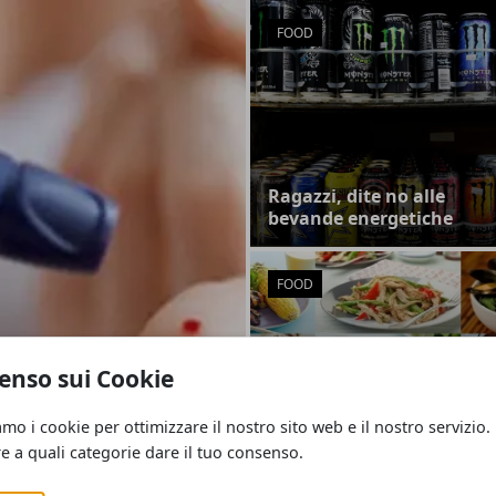
FOOD
Ragazzi, dite no alle
bevande energetiche
FOOD
enso sui Cookie
iabete di tipo 2
Le diete a basso contenut
di carboidrati aumentan
amo i cookie per ottimizzare il nostro sito web e il nostro servizio.
ore
il rischio di gravi difetti
re a quali categorie dare il tuo consenso.
alla nascita