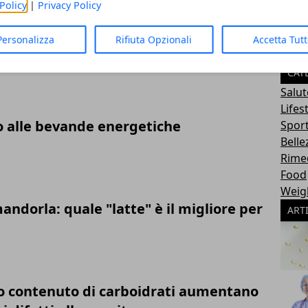
Policy
|
Privacy Policy
Personalizza
Rifiuta Opzionali
Accetta Tut
e del diabete di tipo 2 dannosa per il
CAT
Salut
Lifes
o alle bevande energetiche
Sport
Belle
Rimed
Food
Weig
andorla: quale "latte" è il migliore per
ART
so contenuto di carboidrati aumentano