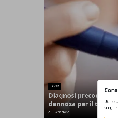
Articoli in Evidenza
FOOD
Cons
Diagnosi precoce del d
Utilizzi
dannosa per il tuo cu
sceglie
di
- Redazione