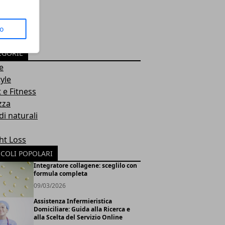
to
EGORIE
e
tyle
 e Fitness
zza
i naturali
ht Loss
ICOLI POPOLARI
Integratore collagene: sceglilo con
formula completa
09/03/2026
Assistenza Infermieristica
Domiciliare: Guida alla Ricerca e
alla Scelta del Servizio Online