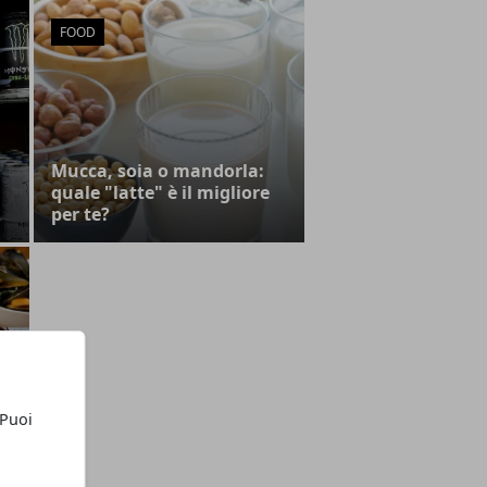
FOOD
Mucca, soia o mandorla:
quale "latte" è il migliore
per te?
o
o
 Puoi