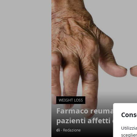
Articoli in Evidenza
WEIGHT LOSS
Farmaco reumatoide -
Cons
pazienti affetti da artr
Utilizzi
di
- Redazione
sceglie