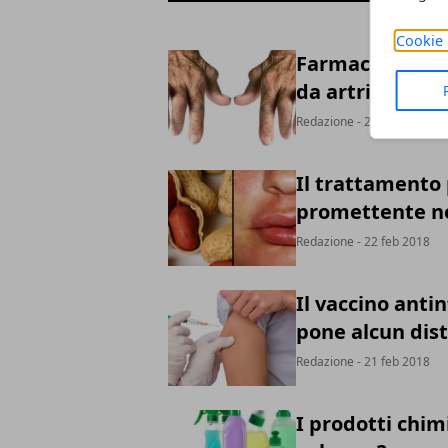
Cookie 
Farmaco reumato
da artrite
Redazione
- 22 feb 2018
Il trattamento p
promettente ne
Redazione
- 22 feb 2018
Il vaccino anti
pone alcun dis
Redazione
- 21 feb 2018
I prodotti chim