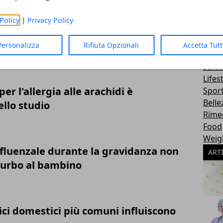
Policy
|
Privacy Policy
ide - Nessun aiuto ai pazienti affetti
Personalizza
Rifiuta Opzionali
Accetta Tut
CAT
Salut
Lifes
er l'allergia alle arachidi è
Sport
Belle
llo studio
Rimed
Food
Weig
nfluenzale durante la gravidanza non
ART
turbo al bambino
ici domestici più comuni influiscono