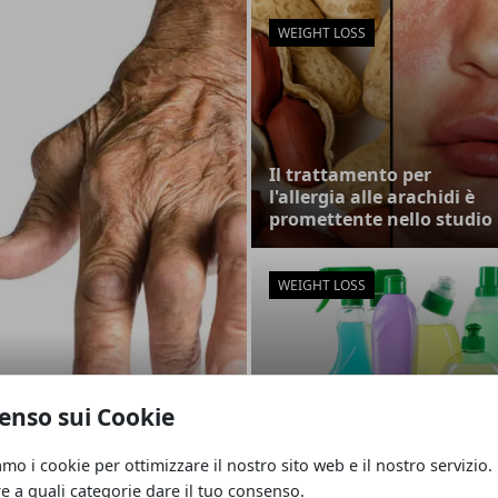
WEIGHT LOSS
Il trattamento per
l'allergia alle arachidi è
promettente nello studio
WEIGHT LOSS
 Nessun aiuto ai
enso sui Cookie
I prodotti chimici
ite
domestici più comuni
amo i cookie per ottimizzare il nostro sito web e il nostro servizio.
influiscono sul peso?
re a quali categorie dare il tuo consenso.