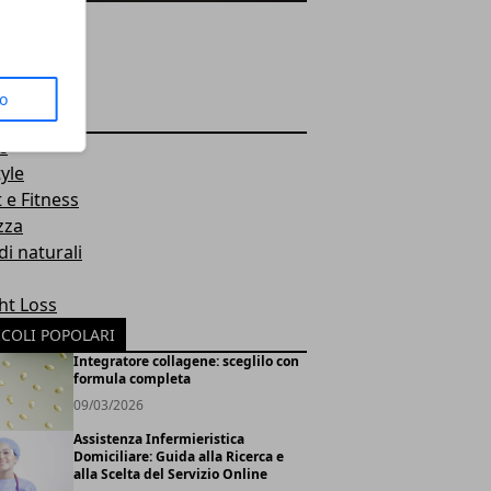
to
EGORIE
e
tyle
 e Fitness
zza
i naturali
ht Loss
ICOLI POPOLARI
Integratore collagene: sceglilo con
formula completa
09/03/2026
Assistenza Infermieristica
Domiciliare: Guida alla Ricerca e
alla Scelta del Servizio Online