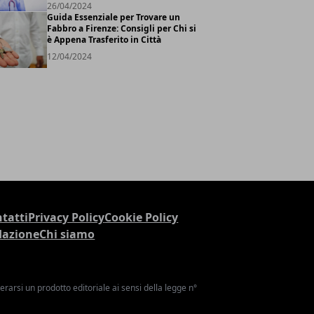
26/04/2024
Guida Essenziale per Trovare un
Fabbro a Firenze: Consigli per Chi si
è Appena Trasferito in Città
12/04/2024
tatti
Privacy Policy
Cookie Policy
dazione
Chi siamo
arsi un prodotto editoriale ai sensi della legge n°