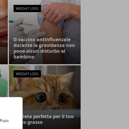
WEIGHT LOSS
Il vaccino antinfluenzale
durante la gravidanza non
pone alcun disturbo al
bambino
WEIGHT LOSS
La dieta perfetta per il tuo
 Puoi
gatto grasso