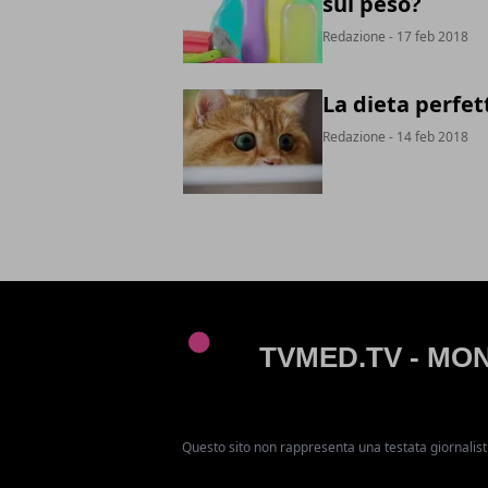
sul peso?
Redazione
- 17 feb 2018
La dieta perfet
Redazione
- 14 feb 2018
Questo sito non rappresenta una testata giornalist