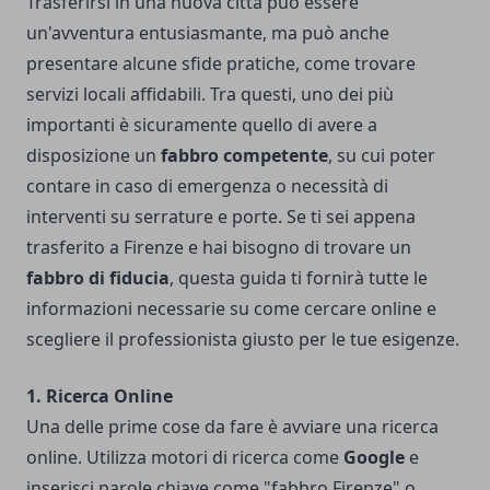
Trasferirsi in una nuova città può essere
un'avventura entusiasmante, ma può anche
presentare alcune sfide pratiche, come trovare
servizi locali affidabili. Tra questi, uno dei più
importanti è sicuramente quello di avere a
disposizione un
fabbro competente
, su cui poter
contare in caso di emergenza o necessità di
interventi su serrature e porte. Se ti sei appena
trasferito a Firenze e hai bisogno di trovare un
fabbro di fiducia
, questa guida ti fornirà tutte le
informazioni necessarie su come cercare online e
scegliere il professionista giusto per le tue esigenze.
1. Ricerca Online
Una delle prime cose da fare è avviare una ricerca
online. Utilizza motori di ricerca come
Google
e
inserisci parole chiave come "
fabbro Firenze
" o