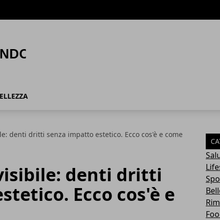
ELLEZZA
le: denti dritti senza impatto estetico. Ecco cos'è e come
CA
Sal
Life
sibile: denti dritti
Spo
stetico. Ecco cos'è e
Bel
Rim
Foo