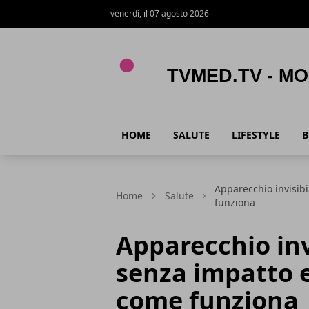
venerdì, il 07 agosto 2026
TVmed.tv - Mondo femminile
HOME
SALUTE
LIFESTYLE
B
Apparecchio invisibi
Home
Salute
funziona
Apparecchio invi
senza impatto e
come funziona