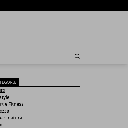
Cerca
TEGORIE
ute
style
rt e Fitness
lezza
edi naturali
d