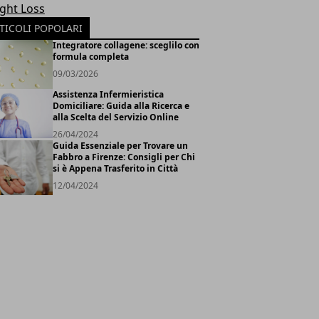
ght Loss
TICOLI POPOLARI
Integratore collagene: sceglilo con
formula completa
09/03/2026
Assistenza Infermieristica
Domiciliare: Guida alla Ricerca e
alla Scelta del Servizio Online
26/04/2024
Guida Essenziale per Trovare un
Fabbro a Firenze: Consigli per Chi
si è Appena Trasferito in Città
12/04/2024