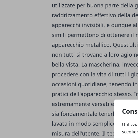
utilizzate per buona parte della g
raddrizzamento effettivo della den
apparecchi invisibili, e dunque al
simili permettono di ottenere il
apparecchio metallico. Quest'ul
non tutti si trovano a loro agio n
bella vista. La mascherina, invece
procedere con la vita di tutti i g
occasioni quotidiane, tenendo in 
pratici dell'apparecchio stesso. 
estremamente versatile. Può ess
Cons
sia fondamentale tenerla sui dent
lavata in modo semplice e pratic
Utilizzi
sceglie
misura dell'utente. Il tecnico odo