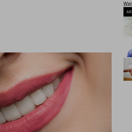
Wei
AR