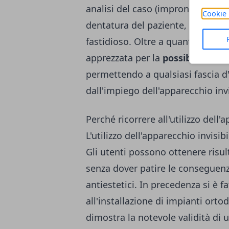
analisi del caso (impronte) per re
Cookie 
dentatura del paziente, così da g
fastidioso. Oltre a quanto riport
apprezzata per la
possibilità di 
permettendo a qualsiasi fascia d'e
dall'impiego dell'apparecchio invi
Perché ricorrere all'utilizzo dell'
L'utilizzo dell'apparecchio invisi
Gli utenti possono ottenere risul
senza dover patire le conseguenze
antiestetici. In precedenza si è f
all'installazione di impianti orto
dimostra la notevole validità di 