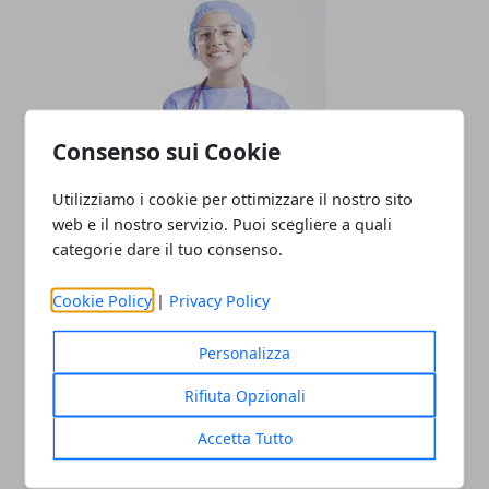
Consenso sui Cookie
Assistenza Infermieristica Domiciliare:
Utilizziamo i cookie per ottimizzare il nostro sito
Guida alla Ricerca e alla Scelta del
web e il nostro servizio. Puoi scegliere a quali
Servizio Online
categorie dare il tuo consenso.
26/04/2024
Cookie Policy
|
Privacy Policy
Personalizza
Rifiuta Opzionali
Accetta Tutto