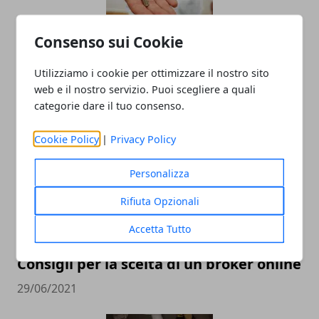
Consenso sui Cookie
Guida Essenziale per Trovare un Fabbro
a Firenze: Consigli per Chi si è Appena
Utilizziamo i cookie per ottimizzare il nostro sito
Trasferito in Città
web e il nostro servizio. Puoi scegliere a quali
categorie dare il tuo consenso.
12/04/2024
Cookie Policy
|
Privacy Policy
Personalizza
Rifiuta Opzionali
Accetta Tutto
Consigli per la scelta di un broker online
29/06/2021